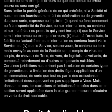
fiabilité ou sera exempt d'erreurs ou que tout défaut ou erreur
pourra ou sera corrigé.
Sans limiter la portée générale de ce qui précède, ni la Société ni
aucun de ses fournisseurs ne fait de déclaration ou de garantie
d'aucune sorte, expresse ou implicite: (i) quant au fonctionnement
ou à la disponibilité du Service, ou aux informations, au contenu
et aux matériaux ou produits qui y sont inclus; (ii) que le Service
sera ininterrompu ou exempt d'erreurs; (iii) quant à l'exactitude, la
fiabilité ou l'actualité de toute information ou contenu fourni via le
Service; ou (iv) que le Service, ses serveurs, le contenu ou les e-
mails envoyés au nom de la Société sont exempts de virus, de
scripts, de chevaux de Troie, de vers, de logiciels malveillants, de
bombes à retardement ou d'autres composants nuisibles.
Certaines juridictions n'autorisent pas l'exclusion de certains types
de garanties ou la limitation des droits légaux applicables d'un
consommateur, de sorte que tout ou partie des exclusions et
limitations ci-dessus peuvent ne pas s'appliquer à Vous. Mais
dans un tel cas, les exclusions et limitations énoncées dans cette
section seront appliquées dans la plus grande mesure exécutoire
en vertu du droit applicable.